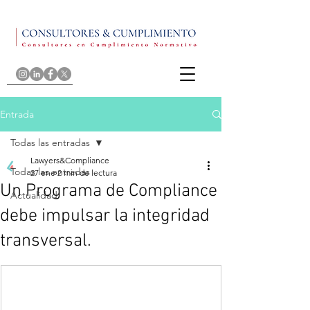
Entrada
Todas las entradas
Lawyers&Compliance
Todas las entradas
27 ene
2 min de lectura
Un Programa de Compliance
Actualidad
debe impulsar la integridad
transversal.