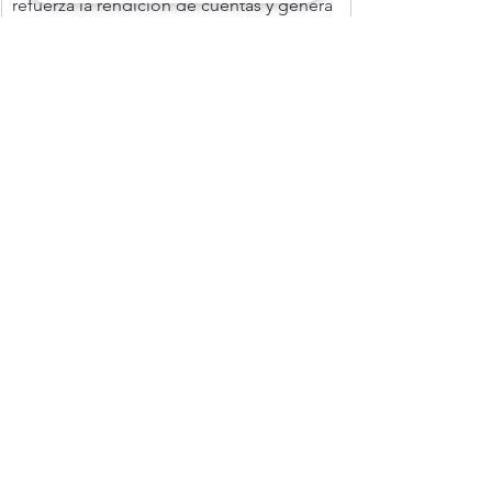
refuerza la rendición de cuentas y genera 
confianza en toda la organización. Esta 
base también permite avanzar hacia 
ámbitos más amplios, como la gestión 
automatizada de casos, haciendo que el 
tratamiento de incidentes sea más 
eficiente y transparente.
CONSULTORIA & CUMPLIMIENTO
Ver todo
Entradas recientes