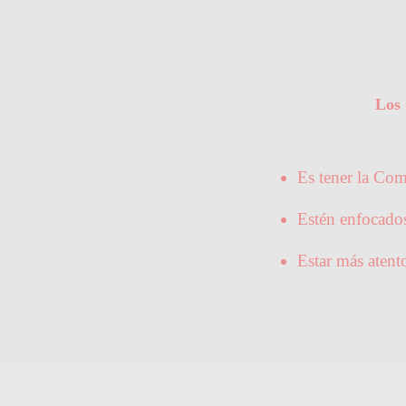
Los 
Es tener la Com
Estén enfocados 
Estar más atent
Juan López - Socio