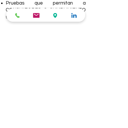
Pruebas que permitan a
CONSULTORES & CUMPLIMIENTO
su comprobación.
Acto u omisión que no se encuentre
prescrito.
Es inconsistente, los hechos han
sido denunciados anteriormente,
salvo que se aporte nuevas pruebas
y/o exista una acción de control en
trámite.
Verificada la consistencia de la
denuncia, los responsables del
Canal de Denuncias designará a un
instructor para su evaluación.
Procede al archivo de la denuncia
cuando: Es inconsistente, los
hechos han sido denunciados
anteriormente, salvo que se