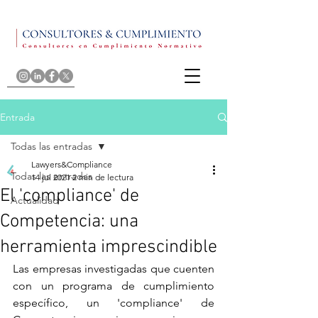
Entrada
Todas las entradas
Lawyers&Compliance
Todas las entradas
14 jul 2021
2 min de lectura
El 'compliance' de
Actualidad
Competencia: una
herramienta imprescindible
Las empresas investigadas que cuenten 
con un programa de cumplimiento 
específico, un 'compliance' de 