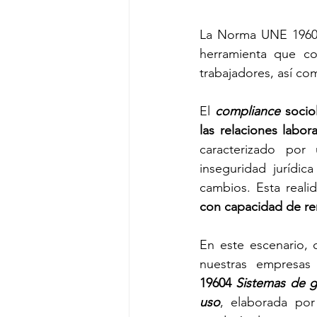
La 
Norma UNE 1960
herramienta que con
trabajadores, así co
El 
compliance
 socio
las relaciones labo
caracterizado por
inseguridad jurídic
cambios. Esta reali
con capacidad de ren
En este escenario, 
nuestras empresas
19604
Sistemas de g
uso
, elaborada po