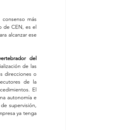
 consenso más 
o de CEN, es el 
ra alcanzar ese 
rtebrador del 
alización de las 
s direcciones o 
cutores de la 
cedimientos. El 
ena autonomía e 
e supervisión, 
mpresa ya tenga 