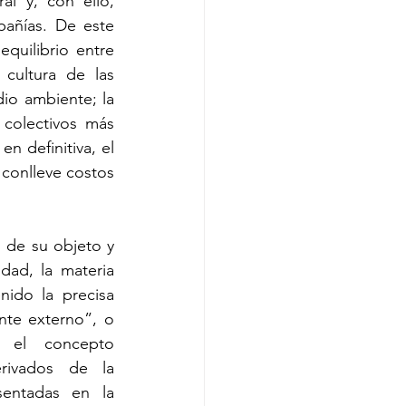
l y, con ello, 
pañías. De este 
uilibrio entre 
cultura de las 
io ambiente; la 
 colectivos más 
n definitiva, el 
conlleve costos 
o de su objeto y 
ad, la materia 
nido la precisa 
nte externo”, o 
 el concepto 
rivados de la 
sentadas en la 