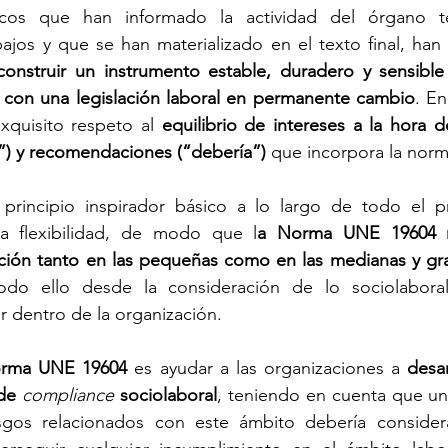
sicos que han informado la actividad del órgano t
bajos y que se han materializado en el texto final, han 
construir un instrumento estable, duradero y sensible 
e con una legislación laboral en permanente cambio
. En
quisito respeto al 
equilibrio de intereses a la hora de
”) y recomendaciones (“debería”)
 que incorpora la norm
 principio inspirador básico a lo largo de todo el p
a flexibilidad, de modo que l
a Norma UNE 19604 res
ción tanto en las pequeñas como en las medianas y gr
odo ello desde la consideración de lo sociolabora
ar dentro de la organización.
rma UNE 19604
 es ayudar a las organizaciones a 
desar
de 
compliance
 sociolaboral
, teniendo en cuenta que una
esgos relacionados con este ámbito debería conside