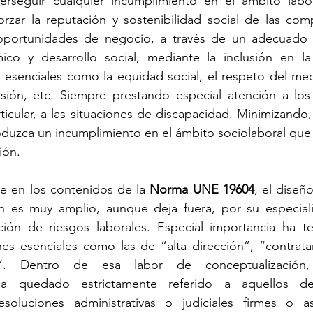
rseguir cualquier incumplimiento en el ámbito labora
orzar la reputación y sostenibilidad social de las com
portunidades de negocio, a través de un adecuado eq
co y desarrollo social, mediante la inclusión en la 
 esenciales como la equidad social, el respeto del med
lusión, etc. Siempre prestando especial atención a los
ticular, a las situaciones de discapacidad. Minimizando, e
duzca un incumplimiento en el ámbito sociolaboral que 
ión.
 en los contenidos de la 
Norma UNE 19604
, el diseñ
 es muy amplio, aunque deja fuera, por su especialid
nción de riesgos laborales. Especial importancia ha te
nes esenciales como las de “alta dirección”, “contrata
da”. Dentro de esa labor de conceptualización,
ha quedado estrictamente referido a aquellos de
esoluciones administrativas o judiciales firmes o a