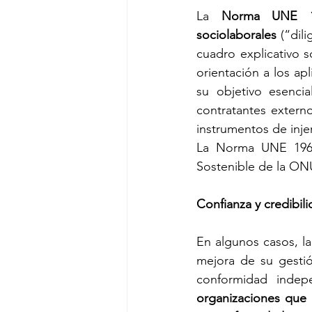
La
 Norma UNE 196
sociolaborales
 (“dil
cuadro explicativo s
orientación a los ap
su objetivo esenci
contratantes externo
instrumentos de inje
La Norma UNE 19604
Sostenible de la ON
Confianza y credibil
En algunos casos, l
mejora de su gestió
conformidad indepe
organizaciones que