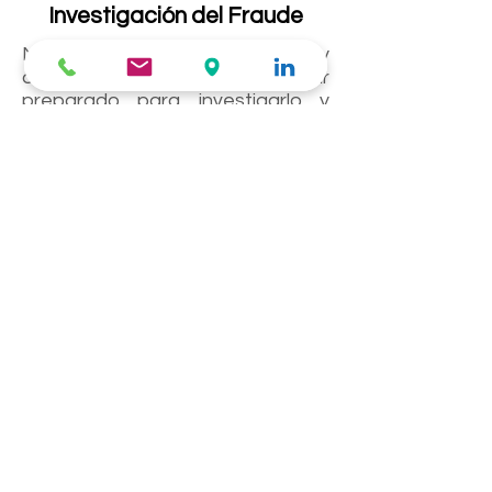
Investigación del Fraude
Nuestro objetivo es Prevenir y
detectar el fraude y estar
preparado para investigarlo y
combatirlo cuando se produce,
minimizando los daños y los
impactos reputacionales, y
maximizando las opciones de
recuperación del perjuicio
ocasionado.
Expertos Independiente en
Informes Periciales
Tenga a su favor la mejor
experiencia reconocida, el más
profundo conocimiento sectorial
y la solvencia técnica de nuestro
equipo en la ratificación de
informes ante los Tribunales.