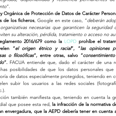
ento
“.
ey Orgánica de Protección de Datos de Carácter Persona
s de los ficheros
, Google en este caso, “
deberán adopt
 organizativas necesarias que garanticen la seguridad 
eviten su alteración, pérdida, tratamiento o acceso no au
eglamento 2016/679 como la 
LOPD
 prohíbe el tratam
velen “
el origen étnico y racial
“, “
las opiniones po
sas o filosóficas
“, entre otras, salvo “
consentimiento
do
“.
 FACUA entiende que, dado el carácter de una r
as posibilidades de que los datos personales que fu
oría de datos especialmente protegidos, teniendo en cu
len subir los usuarios a las redes sociales (fotografí
.).
iación también manifiesta que, teniendo en cuenta la g
dial que posee esta red, 
la infracción de la normativa d
n envergadura, que la AEPD debería tener en cuenta a l