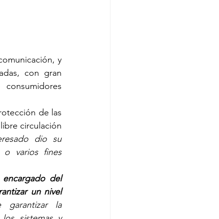
omunicación, y 
das, con gran 
 consumidores 
protección de las 
ibre circulación 
eresado dio su 
o varios fines 
 encargado del 
ntizar un nivel 
garantizar la 
 los sistemas y 