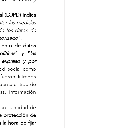
l (LOPD) indica 
ar las medidas 
de los datos de 
torizado
“.
iento de datos 
líticas
” y “
las 
 expreso y por 
ed social como 
eron filtrados 
enta el tipo de 
as, información 
ran cantidad de 
e protección de 
a hora de fijar 