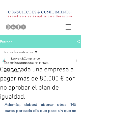
Entrada
Todas las entradas
Lawyers&Compliance
Todas las entradas
26 abr 2024
3 min de lectura
Condenada una empresa a
Actualidad
pagar más de 80.000 € por
no aprobar el plan de
igualdad.
Además, deberá abonar otros 145 
euros por cada día que pase sin que se 