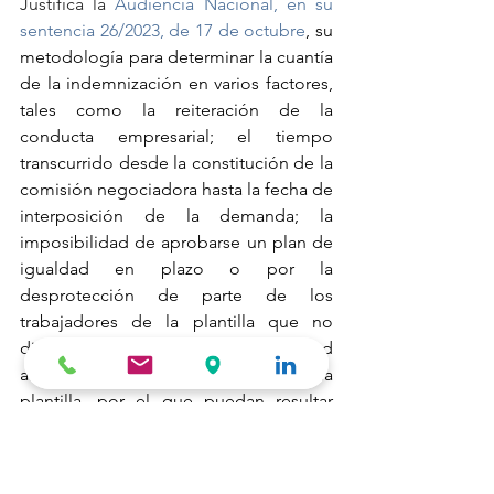
Justifica la 
Audiencia Nacional, en su 
sentencia 26/2023, de 17 de octubre
, su 
metodología para determinar la cuantía 
de la indemnización en varios factores, 
tales como la reiteración de la 
conducta empresarial; el tiempo 
transcurrido desde la constitución de la 
comisión negociadora hasta la fecha de 
interposición de la demanda; la 
imposibilidad de aprobarse un plan de 
igualdad en plazo o por la 
desprotección de parte de los 
trabajadores de la plantilla que no 
disponen de un Plan de Igualdad 
actualizado, y aplicable a toda la 
plantilla, por el que puedan resultar 
amparados, y en todo caso, señala que 
bajo su criterio, sería inútil fijar una 
indemnización única, siendo la fórmula 