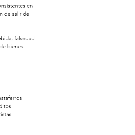
nsistentes en 
 de salir de 
ebida, falsedad 
 de bienes.
estaferros
ditos
istas