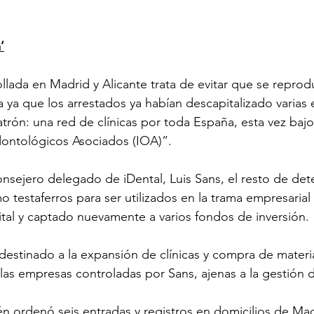
’
llada en Madrid y Alicante trata de evitar que se reprod
ya que los arrestados ya habían descapitalizado varias
trón: una red de clínicas por toda España, esta vez bajo
dontológicos Asociados (IOA)”.
onsejero delegado de iDental, Luis Sans, el resto de det
 testaferros para ser utilizados en la trama empresarial 
tal y captado nuevamente a varios fondos de inversión.
destinado a la expansión de clínicas y compra de materia
as empresas controladas por Sans, ajenas a la gestión 
n ordenó seis entradas y registros en domicilios de Madr