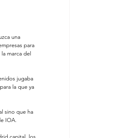
uzca una 
 empresas para 
 la marca del 
enidos jugaba 
para la que ya 
l sino que ha 
de IOA.
id capital, los 