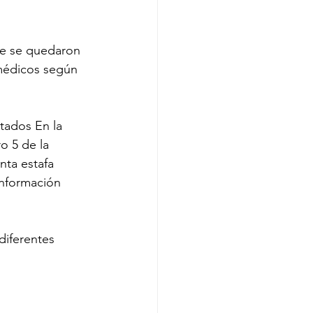
e se quedaron 
 médicos según 
tados En la 
o 5 de la 
nta estafa 
información 
diferentes 