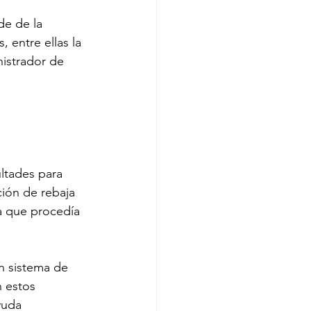
de de la 
, entre ellas la 
nistrador de 
 
ultades para 
ión de rebaja 
a que procedía 
n sistema de 
 estos 
yuda 