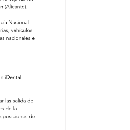
 (Alicante).
cía Nacional 
ias, vehículos 
as nacionales e 
n iDental 
r las salida de 
es de la 
isposiciones de 