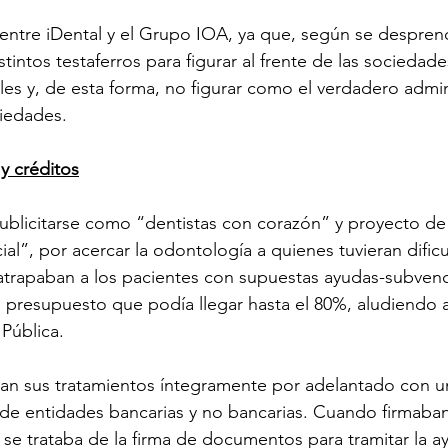
 entre iDental y el Grupo IOA, ya que, según se despren
istintos testaferros para figurar al frente de las sociedades
ales y, de esta forma, no figurar como el verdadero admi
iedades.
y créditos
ublicitarse como “dentistas con corazón” y proyecto de
al”, por acercar la odontología a quienes tuvieran dific
 atrapaban a los pacientes con supuestas ayudas-subvenc
 presupuesto que podía llegar hasta el 80%, aludiendo 
 Pública.
an sus tratamientos íntegramente por adelantado con u
s de entidades bancarias y no bancarias. Cuando firmaban
 se trataba de la firma de documentos para tramitar la a